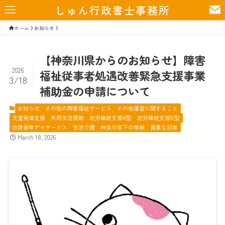
しゅん行政書士事務所
ホーム
お知らせ
【神奈川県からのお知らせ】障害
2026
福祉従事者処遇改善緊急支援事業
3/18
補助金の申請について
お知らせ
その他の障害福祉サービス
その他運営に関すること
児童発達支援
共同生活援助
就労継続支援A型
就労継続支援B型
放課後等デイサービス
生活介護
神奈川県下の情報
重要な記事
March 18, 2026