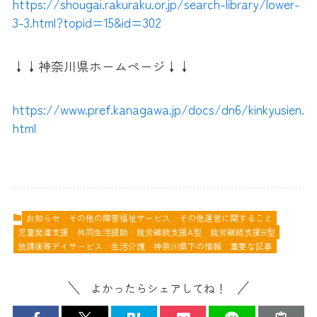
https://shougai.rakuraku.or.jp/search-library/lower-
3-3.html?topid=15&id=302
↓↓神奈川県ホームページ↓↓
https://www.pref.kanagawa.jp/docs/dn6/kinkyusien.
html
お知らせ
その他の障害福祉サービス
その他運営に関すること
児童発達支援
共同生活援助
就労継続支援A型
就労継続支援B型
放課後等デイサービス
生活介護
神奈川県下の情報
重要な記事
よかったらシェアしてね！