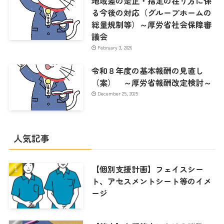
地域差の是正・指定の在り方に係
る今後の対応（グループホームの
総量規制等）～厚労省社会保障審
議会
February 3, 2026
令和８年度の基本報酬の見直し
（案） ～厚労省報酬改定検討～
December 25, 2025
人気記事
【個別支援計画】フェイスシー
ト、アセスメントシート等のイメ
ージ