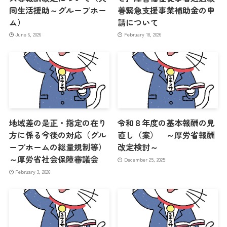
同生活援助～グループホー
善緊急支援事業補助金の申
ム）
請について
June 6, 2026
February 18, 2026
地域差の是正・指定の在り
令和８年度の基本報酬の見
方に係る今後の対応（グル
直し（案） ～厚労省報酬
ープホームの総量規制等）
改定検討～
～厚労省社会保障審議会
December 25, 2025
February 3, 2026