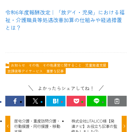
令和6年度報酬改定｜「放デイ・児発」における福
祉・介護職員等処遇改善加算の仕組みや経過措置
とは？
お知らせ
その他
その他運営に関すること
児童発達支援
放課後等デイサービス
重要な記事
よかったらシェアしてね！
居宅介護・重度訪問介護・
株式会社LITALICO様【発
行動援護・同行援護・移動
達ナビ】お役立ち記事の監
支援
修をしました②