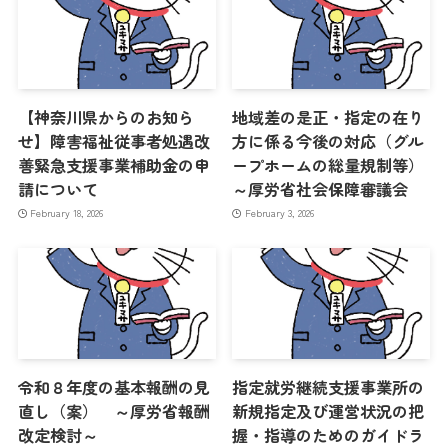
【神奈川県からのお知ら
地域差の是正・指定の在り
せ】障害福祉従事者処遇改
方に係る今後の対応（グル
善緊急支援事業補助金の申
ープホームの総量規制等）
請について
～厚労省社会保障審議会
February 18, 2026
February 3, 2026
令和８年度の基本報酬の見
指定就労継続支援事業所の
直し（案） ～厚労省報酬
新規指定及び運営状況の把
改定検討～
握・指導のためのガイドラ