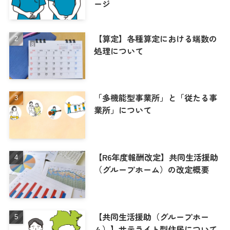
ージ
【算定】各種算定における端数の
処理について
「多機能型事業所」と「従たる事
業所」について
【R6年度報酬改定】共同生活援助
（グループホーム）の改定概要
【共同生活援助（グループホー
ム）】サテライト型住居について