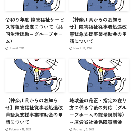
令和９年度 障害福祉サービ
【神奈川県からのお知ら
ス等報酬改定について（共
せ】障害福祉従事者処遇改
同生活援助～グループホー
善緊急支援事業補助金の申
ム）
請について
June 6, 2026
March 18, 2026
【神奈川県からのお知ら
地域差の是正・指定の在り
せ】障害福祉従事者処遇改
方に係る今後の対応（グル
善緊急支援事業補助金の申
ープホームの総量規制等）
請について
～厚労省社会保障審議会
February 18, 2026
February 3, 2026