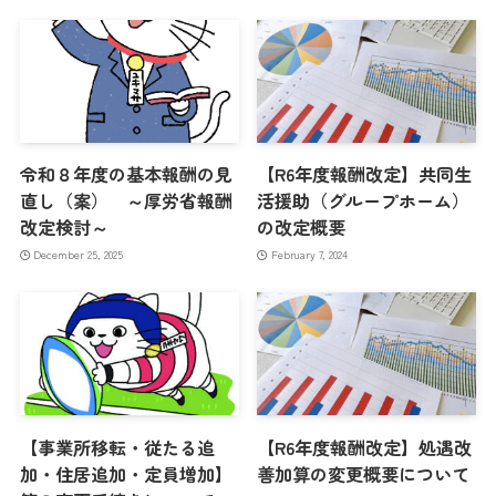
令和８年度の基本報酬の見
【R6年度報酬改定】共同生
直し（案） ～厚労省報酬
活援助（グループホーム）
改定検討～
の改定概要
December 25, 2025
February 7, 2024
【事業所移転・従たる追
【R6年度報酬改定】処遇改
加・住居追加・定員増加】
善加算の変更概要について