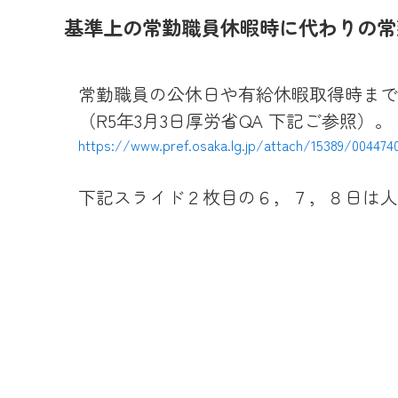
基準上の常勤職員休暇時に代わりの常
常勤職員の公休日や有給休暇取得時まで
（R5年3月3日厚労省QA 下記ご参照）。
https://www.pref.osaka.lg.jp/attach/15389/0044740
下記スライド２枚目の６，７，８日は人