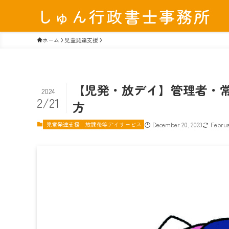
しゅん行政書士事務所
ホーム
児童発達支援
【児発・放デイ】管理者・
2024
2/21
方
児童発達支援
放課後等デイサービス
December 20, 2023
Februa