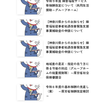
令和９年度 障害福祉サービス
等報酬改定について（共同生活
援助～グループホーム）
【神奈川県からのお知らせ】障
害福祉従事者処遇改善緊急支援
事業補助金の申請について
【神奈川県からのお知らせ】障
害福祉従事者処遇改善緊急支援
事業補助金の申請について
地域差の是正・指定の在り方に
係る今後の対応（グループホー
ムの総量規制等）～厚労省社会
保障審議会
令和８年度の基本報酬の見直し
（案） ～厚労省報酬改定検討
～