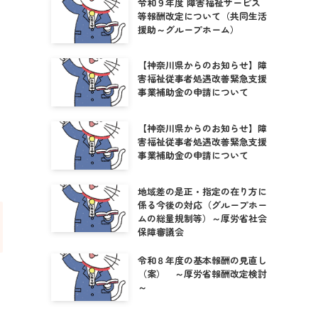
令和９年度 障害福祉サービス
等報酬改定について（共同生活
援助～グループホーム）
【神奈川県からのお知らせ】障
害福祉従事者処遇改善緊急支援
事業補助金の申請について
【神奈川県からのお知らせ】障
害福祉従事者処遇改善緊急支援
事業補助金の申請について
地域差の是正・指定の在り方に
係る今後の対応（グループホー
ムの総量規制等）～厚労省社会
保障審議会
令和８年度の基本報酬の見直し
（案） ～厚労省報酬改定検討
～