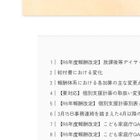
【R6年度報酬改定】放課後等デイ
給付費における変化
報酬体系における各加算の主な変更
【要対応】個別支援計画の取扱い変更
【R6年報酬改定】個別支援計画別
3月15日事務連絡を踏まえた4月以
【R6年度報酬改定】こども家庭庁QA 
【R6年度報酬改定】こども家庭庁QA 