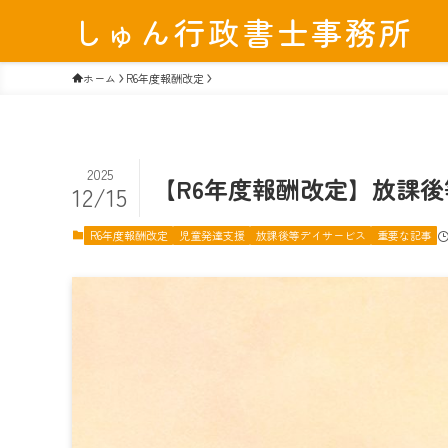
しゅん行政書士事務所
ホーム
R6年度報酬改定
2025
【R6年度報酬改定】放課
12/15
R6年度報酬改定
児童発達支援
放課後等デイサービス
重要な記事