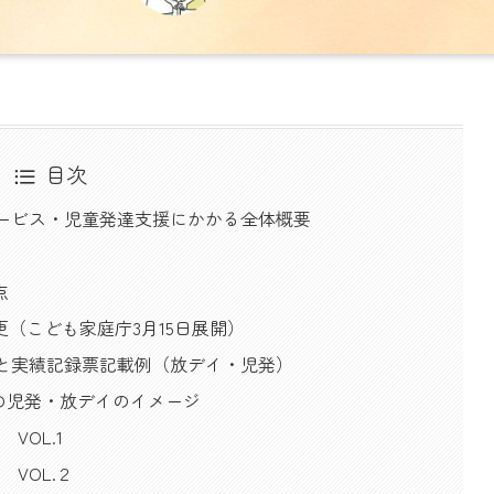
目次
サービス・児童発達支援にかかる全体概要
点
（こども家庭庁3月15日展開）
表と実績記録票記載例（放デイ・児発）
降の児発・放デイのイメージ
VOL.1
VOL.２