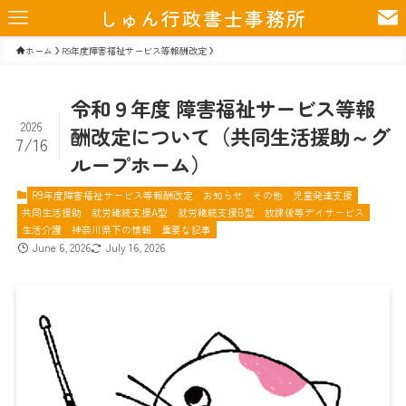
しゅん行政書士事務所
ホーム
R9年度障害福祉サービス等報酬改定
令和９年度 障害福祉サービス等報
2026
酬改定について（共同生活援助～グ
7/16
ループホーム）
R9年度障害福祉サービス等報酬改定
お知らせ
その他
児童発達支援
共同生活援助
就労継続支援A型
就労継続支援B型
放課後等デイサービス
生活介護
神奈川県下の情報
重要な記事
June 6, 2026
July 16, 2026