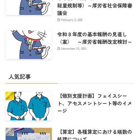
総量規制等）～厚労省社会保障審
議会
February 3, 2026
令和８年度の基本報酬の見直し
（案） ～厚労省報酬改定検討～
December 25, 2025
人気記事
【個別支援計画】フェイスシー
ト、アセスメントシート等のイメ
ージ
【算定】各種算定における端数の
処理について