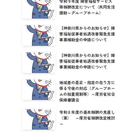
令和９年度 障害福祉サービス
等報酬改定について（共同生活
援助～グループホーム）
【神奈川県からのお知らせ】障
害福祉従事者処遇改善緊急支援
事業補助金の申請について
【神奈川県からのお知らせ】障
害福祉従事者処遇改善緊急支援
事業補助金の申請について
地域差の是正・指定の在り方に
係る今後の対応（グループホー
ムの総量規制等）～厚労省社会
保障審議会
令和８年度の基本報酬の見直し
（案） ～厚労省報酬改定検討
～