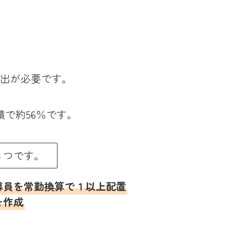
出が必要です。
で約56％です。
３つです。
導員を常勤換算で１以上配置
を作成