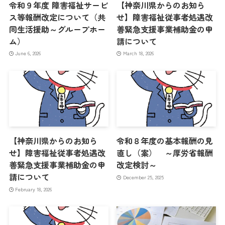
令和９年度 障害福祉サービ
【神奈川県からのお知ら
ス等報酬改定について（共
せ】障害福祉従事者処遇改
同生活援助～グループホー
善緊急支援事業補助金の申
ム）
請について
June 6, 2026
March 18, 2026
【神奈川県からのお知ら
令和８年度の基本報酬の見
せ】障害福祉従事者処遇改
直し（案） ～厚労省報酬
善緊急支援事業補助金の申
改定検討～
請について
December 25, 2025
February 18, 2026