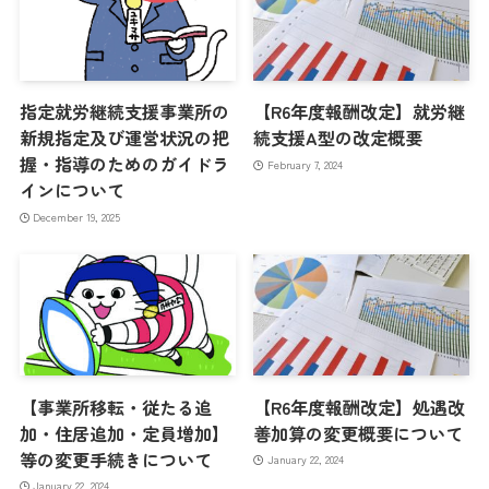
指定就労継続支援事業所の
【R6年度報酬改定】就労継
新規指定及び運営状況の把
続支援A型の改定概要
握・指導のためのガイドラ
February 7, 2024
インについて
December 19, 2025
【事業所移転・従たる追
【R6年度報酬改定】処遇改
加・住居追加・定員増加】
善加算の変更概要について
等の変更手続きについて
January 22, 2024
January 22, 2024