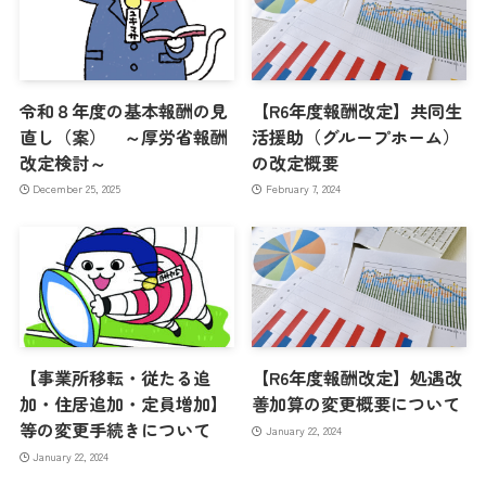
令和８年度の基本報酬の見
【R6年度報酬改定】共同生
直し（案） ～厚労省報酬
活援助（グループホーム）
改定検討～
の改定概要
December 25, 2025
February 7, 2024
【事業所移転・従たる追
【R6年度報酬改定】処遇改
加・住居追加・定員増加】
善加算の変更概要について
等の変更手続きについて
January 22, 2024
January 22, 2024