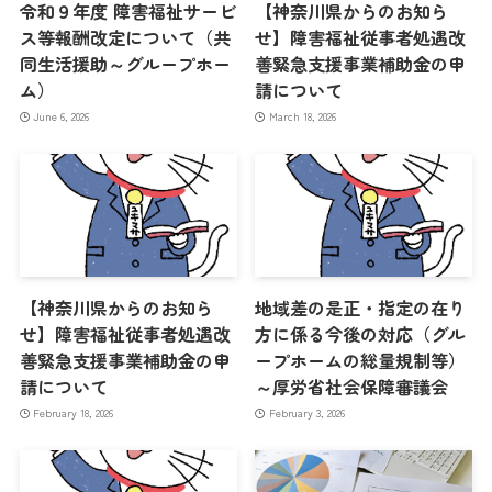
令和９年度 障害福祉サービ
【神奈川県からのお知ら
ス等報酬改定について（共
せ】障害福祉従事者処遇改
同生活援助～グループホー
善緊急支援事業補助金の申
ム）
請について
June 6, 2026
March 18, 2026
【神奈川県からのお知ら
地域差の是正・指定の在り
せ】障害福祉従事者処遇改
方に係る今後の対応（グル
善緊急支援事業補助金の申
ープホームの総量規制等）
請について
～厚労省社会保障審議会
February 18, 2026
February 3, 2026